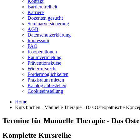
Kontakt
Barrierefreiheit
Karriere
Dozenten gesucht
Seminarversicherung
AGB
Datenschutzerklärung
Impressum
FAQ
Kooperationen
Raumvermietung
Präventionskurse
Widerrufsrecht
Fördermöglichkeiten
Praxisraum mieten
Katalog abbestellen
Cookieeinstellung
Home
Kurs buchen - Manuelle Therapie - Das Osteopathische Konz
Termine für
Manuelle Therapie - Das Ost
Komplette Kursreihe