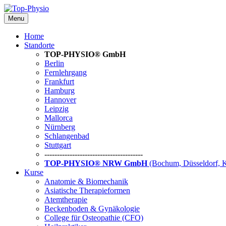
Menu
Home
Standorte
TOP-PHYSIO® GmbH
Berlin
Fernlehrgang
Frankfurt
Hamburg
Hannover
Leipzig
Mallorca
Nürnberg
Schlangenbad
Stuttgart
---------------------------------------
TOP-PHYSIO® NRW GmbH
(Bochum, Düsseldorf, 
Kurse
Anatomie & Biomechanik
Asiatische Therapieformen
Atemtherapie
Beckenboden & Gynäkologie
College für Osteopathie (CFO)