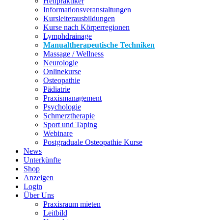
Heilpraktiker
Informationsveranstaltungen
Kursleiterausbildungen
Kurse nach Körperregionen
Lymphdrainage
Manualtherapeutische Techniken
Massage / Wellness
Neurologie
Onlinekurse
Osteopathie
Pädiatrie
Praxismanagement
Psychologie
Schmerztherapie
Sport und Taping
Webinare
Postgraduale Osteopathie Kurse
News
Unterkünfte
Shop
Anzeigen
Login
Über Uns
Praxisraum mieten
Leitbild